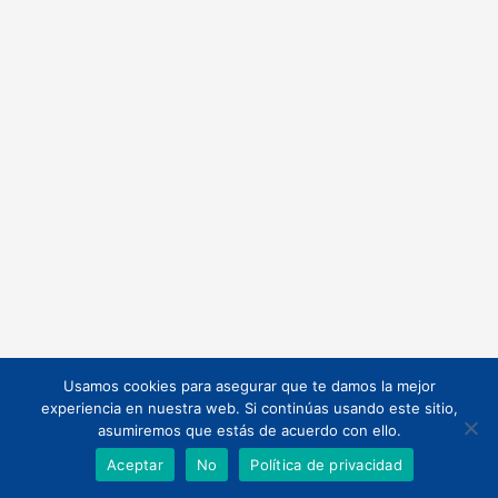
Usamos cookies para asegurar que te damos la mejor
Todos los derechos © 2026 | Funciona gracias a
Tema Astra para
experiencia en nuestra web. Si continúas usando este sitio,
WordPress
asumiremos que estás de acuerdo con ello.
Aceptar
No
Política de privacidad