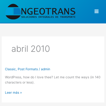
Ir
al
contenido
abril 2010
Classic
,
Post Formats
/
admin
Post
Format:
WordPress, how do I love thee? Let me count the ways (in 140
Status
characters or less).
Leer más »