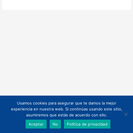
Usamos cookies para asegurar que te damos la mejor
Todos los derechos © 2026 | Funciona gracias a
Tema Astra para
experiencia en nuestra web. Si continúas usando este sitio,
WordPress
asumiremos que estás de acuerdo con ello.
Aceptar
No
Política de privacidad