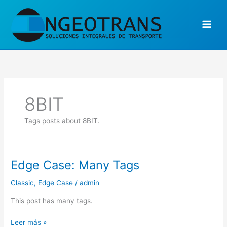
Ir
al
contenido
8BIT
Tags posts about 8BIT.
Edge Case: Many Tags
Edge
Case:
Classic
,
Edge Case
/
admin
Many
Tags
This post has many tags.
Leer más »