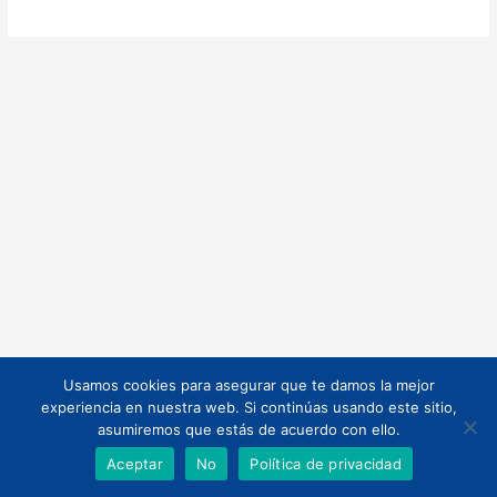
Usamos cookies para asegurar que te damos la mejor
Todos los derechos © 2026 | Funciona gracias a
Tema Astra para
experiencia en nuestra web. Si continúas usando este sitio,
WordPress
asumiremos que estás de acuerdo con ello.
Aceptar
No
Política de privacidad