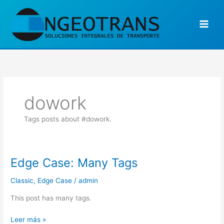
Ir
al
contenido
dowork
Tags posts about #dowork.
Edge Case: Many Tags
Edge
Case:
Classic
,
Edge Case
/
admin
Many
Tags
This post has many tags.
Leer más »