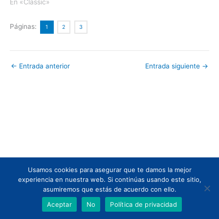
En «Classic»
Páginas:
1
2
3
←
Entrada anterior
Entrada siguiente
→
Usamos cookies para asegurar que te damos la mejor
Todos los derechos © 2026 | Funciona gracias a
Tema Astra para
experiencia en nuestra web. Si continúas usando este sitio,
WordPress
asumiremos que estás de acuerdo con ello.
Aceptar
No
Política de privacidad