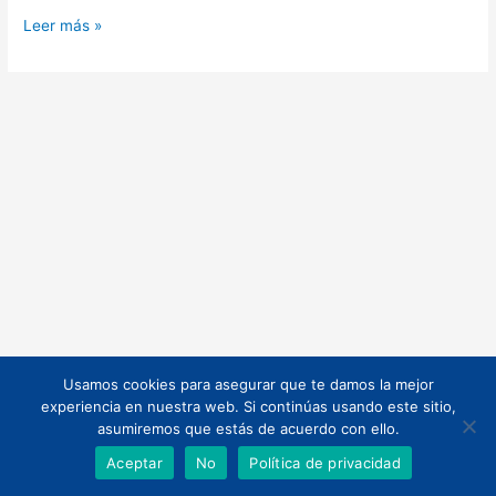
Leer más »
Usamos cookies para asegurar que te damos la mejor
Todos los derechos © 2026 | Funciona gracias a
Tema Astra para
experiencia en nuestra web. Si continúas usando este sitio,
WordPress
asumiremos que estás de acuerdo con ello.
Aceptar
No
Política de privacidad