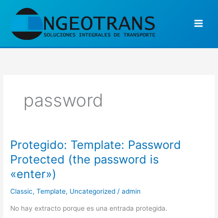
Ir
al
contenido
password
Protegido: Template: Password
Protegido:
Template:
Protected (the password is
Password
«enter»)
Protected
(the
Classic
,
Template
,
Uncategorized
/
admin
password
is
No hay extracto porque es una entrada protegida.
«enter»)