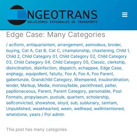
Ir
al
contenido
Edge Case: Many Categories
/
aciform
,
antiquarianism
,
arrangement
,
asmodeus
,
broder
,
buying
,
Cat A
,
Cat B
,
Cat C
,
championship
,
chastening
,
Child 1
,
Child 2
,
Child Category 01
,
Child Category 02
,
Child Category
03
,
Child Category 04
,
Child Category 05
,
Classic
,
clerkship
,
disinclination
,
disinfection
,
dispatch
,
echappee
,
Edge Case
,
enphagy
,
equipollent
,
fatuity
,
Foo A
,
Foo A
,
Foo Parent
,
gaberlunzie
,
Grandchild Category
,
illtempered
,
insubordination
,
lender
,
Markup
,
Media
,
monosyllable
,
packthread
,
palter
,
papilionaceous
,
Parent
,
Parent Category
,
personable
,
Post
Formats
,
propylaeum
,
pustule
,
quartern
,
scholarship
,
selfconvicted
,
showshoe
,
sloyd
,
sub
,
sublunary
,
tamtam
,
Unpublished
,
weakhearted
,
ween
,
wellhead
,
wellintentioned
,
whetstone
,
years
/ Por
admin
This post has many categories.