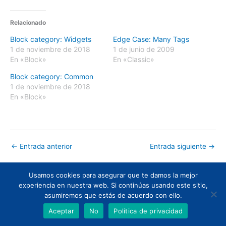
Relacionado
Block category: Widgets
Edge Case: Many Tags
1 de noviembre de 2018
1 de junio de 2009
En «Block»
En «Classic»
Block category: Common
1 de noviembre de 2018
En «Block»
←
Entrada anterior
Entrada siguiente
→
Usamos cookies para asegurar que te damos la mejor
Todos los derechos © 2026 | Funciona gracias a
Tema Astra para
experiencia en nuestra web. Si continúas usando este sitio,
WordPress
asumiremos que estás de acuerdo con ello.
Aceptar
No
Política de privacidad